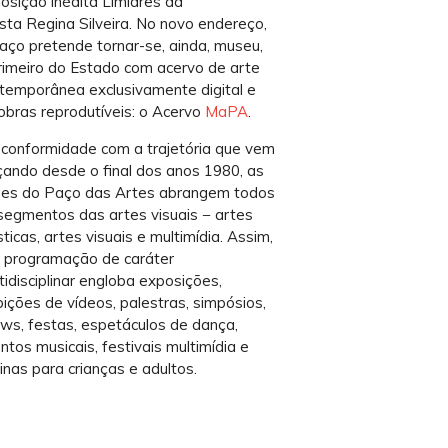
osição inédita Limiares da
ista Regina Silveira. No novo endereço,
aço pretende tornar-se, ainda, museu,
rimeiro do Estado com acervo de arte
temporânea exclusivamente digital e
obras reprodutíveis: o Acervo
MaPA
.
conformidade com a trajetória que vem
çando desde o final dos anos 1980, as
es do Paço das Artes abrangem todos
segmentos das artes visuais − artes
sticas, artes visuais e multimídia. Assim,
 programação de caráter
tidisciplinar engloba exposições,
bições de vídeos, palestras, simpósios,
ws, festas, espetáculos de dança,
ntos musicais, festivais multimídia e
cinas para crianças e adultos.