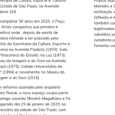
retaria de Cultura, Esporte e Turismo
Francis Bac
Estado de São Paulo, na Avenida
Meireles e 
lista 326.
instituição
reflexão e
completar 50 anos em 2020, o Paço
também com
 Artes conquistou sua primeira e
legitimadas 
initiva sede , depois de existir de
subsídios pa
eira nômade e ter passado pelo
curadores 
fício da Secretaria da Cultura, Esporte e
fomento c
ismo na Avenida Paulista (1970); Sala
Pinacoteca do Estado, na Luz (1973);
eu da Imagem e do Som na Avenida
opa (1975); Cidade Universitária da
 (1994) e, novamente, no Museu da
gem e do Som (2016).
 reforma assinada pelo arquiteto
aro Razuk, o novo espaço ocupa parte
antigo casarão Nhonhô Magalhães e foi
ugurado dia 25 de janeiro de 2020, no
versário da cidade de São Paulo, com