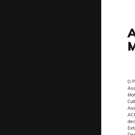
A
O P
Ass
Mat
Cul
Ass
ACC
dec
Ext
Des