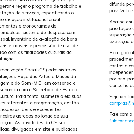
difunde par
 gerar e reger o programa de trabalho e
possível de 
stação de serviços, especificando o
no de ação institucional anual,
Analisa anu
amentos e cronogramas de
prestação d
embolsos, sistema de despesa com
superação d
soal, inventário de avaliação de bens
execução do
eis e imóveis e permissão de uso, de
rdo com as finalidades culturais da
Para garant
ituição.
procedimen
contas a co
rganização Social (OS) administra as
independen
tituições Paço das Artes e Museu da
por ano, pa
gem e do Som (MIS) em consenso e
Conselho de
sonância com a Secretaria de Estado
Cultura. Para tanto, submete a ela suas
Seja um fo
es referentes à programação, gestão
compras@mi
despesas, bens e excedentes
Fale com o
anceiros gerados ao longo de sua
faleconosc
cução. As atividades da OS são
licas, divulgadas em site e publicadas