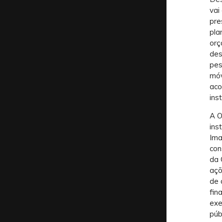
vai
pre
pla
orç
des
pes
móv
aco
inst
A O
ins
Ima
con
da 
açõ
de 
fin
exe
púb