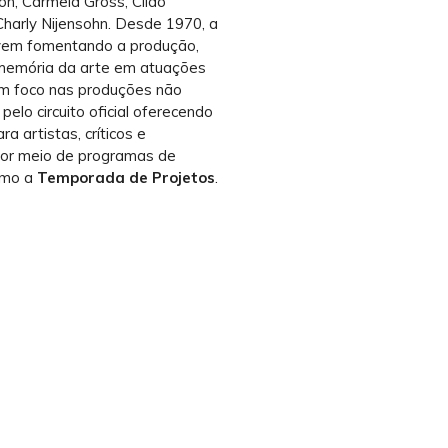
on, Carmela Gross, Cildo
Charly Nijensohn. Desde 1970, a
 vem fomentando a produção,
 memória da arte em atuações
 foco nas produções não
pelo circuito oficial oferecendo
ra artistas, críticos e
por meio de programas de
omo a
Temporada de Projetos
.