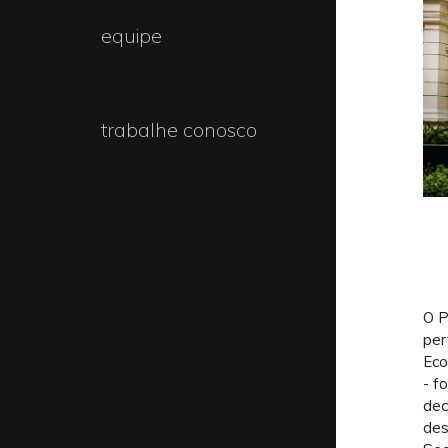
equipe
trabalhe conosco
O P
per
Eco
- f
dec
des