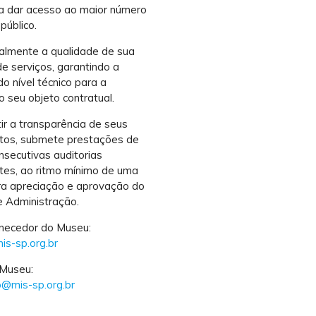
a dar acesso ao maior número
público.
almente a qualidade de sua
e serviços, garantindo a
o nível técnico para a
 seu objeto contratual.
ir a transparência de seus
tos, submete prestações de
nsecutivas auditorias
tes, ao ritmo mínimo de uma
ra apreciação e aprovação do
 Administração.
rnecedor do Museu:
s-sp.org.br
 Museu:
o@mis-sp.org.br