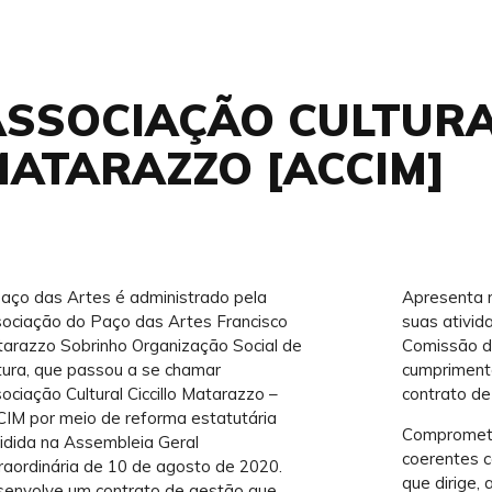
SSOCIAÇÃO CULTURA
MATARAZZO [ACCIM]
aço das Artes é administrado pela
Apresenta r
ociação do Paço das Artes Francisco
suas ativid
arazzo Sobrinho Organização Social de
Comissão d
tura, que passou a se chamar
cumprimento
ociação Cultural Ciccillo Matarazzo –
contrato de
IM por meio de reforma estatutária
Compromete
idida na Assembleia Geral
coerentes c
raordinária de 10 de agosto de 2020.
que dirige
envolve um contrato de gestão que