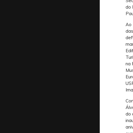
Sec
do 
Pau
Ao 
das
def
man
Edi
Tur
na 
Mus
Eur
USP
Ima
Com
Álv
do 
ina
ani