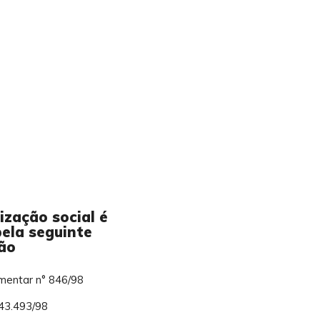
ização social é
pela seguinte
ção
mentar n° 846/98
43.493/98