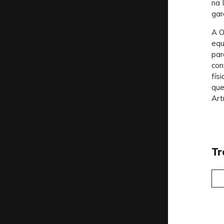
na 
gar
A O
equ
par
con
fís
que
Artí
Tr