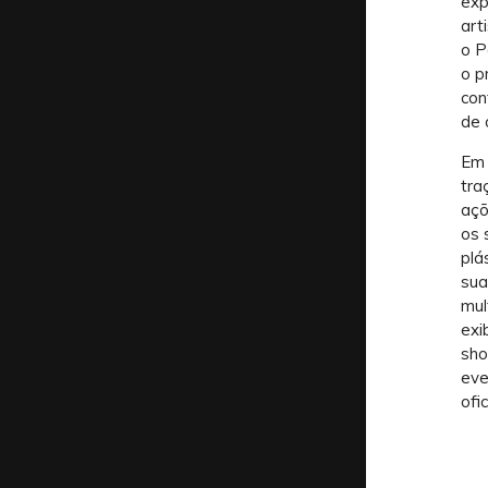
exp
art
o P
o p
con
de 
Em 
tra
açõ
os 
plá
sua
mul
exi
sho
eve
ofi