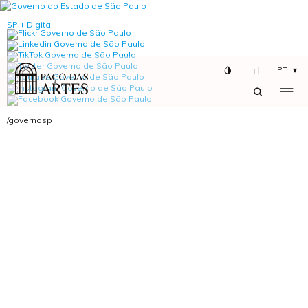
SP + Digital
PT
/governosp