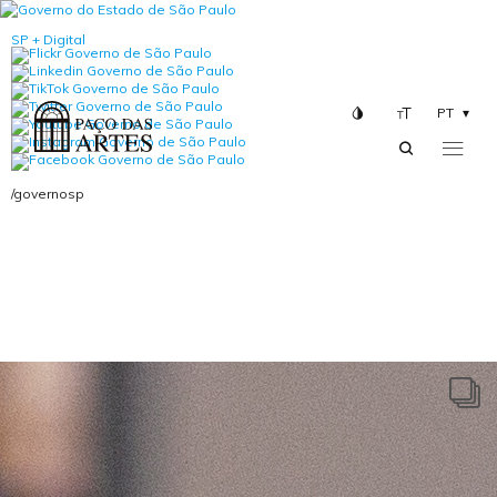
SP + Digital
PT
/governosp